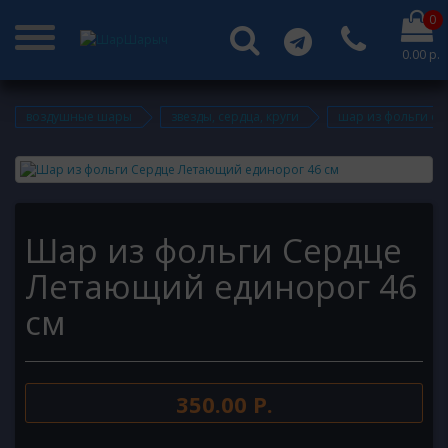
0
0.00 р.
воздушные шары
звезды, сердца, круги
шар из фольги се
Шар из фольги Сердце
Летающий единорог 46
см
350.00 Р.