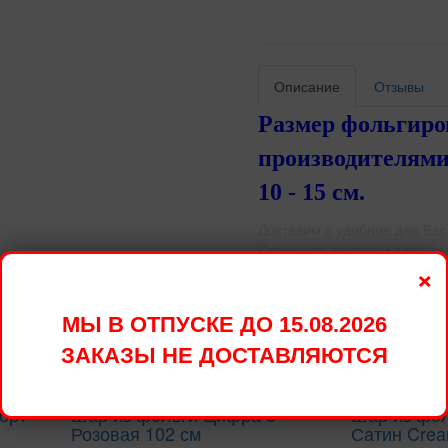
Описание
Отзывы
Размер фольгир
производителями
10 - 15 см.
Доставим в удобное для Вас
Стоимость доставки в преде
×
МЫ В ОТПУСКЕ ДО 15.08.2026
овары
ЗАКАЗЫ НЕ ДОСТАВЛЯЮТСЯ
орт
Шар из фольги Цифра 8
Шар из фо
Розовая 102 см
Сатин Crea