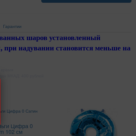
Гарантии
ованных шаров установленный
, при надувании становится меньше на
 время
лах МКАД: 400 рублей
льги Цифра 0
m 102 см