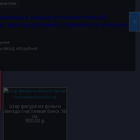
АРАНТИИ
ованных шаров установленный
и, при надувании становится меньше
время
ах МКАД: 400 рублей
Шар фигура из фольги
Звезда счастливая блеск 56
см.
900.00 р.