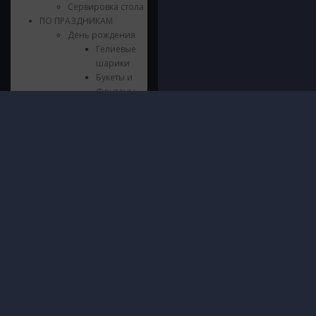
Сервировка стола
ПО ПРАЗДНИКАМ
День рождения
Гелиевые
шарики
Букеты и
Фонтаны
Стильные
композиции
Инфор
© 2016 - 2026 ШарШарыч
Шары из
ПОЛИТИ
фольги
Москва, метро Щукинская, Паршина
И ОБРА
Цифры из
10
ДАННЫХ
фольги
Посмотреть на карте
О нас
Напольные
Доставк
композиции
Гаранти
Гирлянды и
Безопас
Хлопушки
Блог
Сервировка
Контакт
стола
Язычки
Свечки
Выпускной