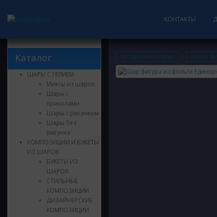
КОНТАКТЫ
Каталог
воздушные шары
шары фи
ШАРЫ С ГЕЛИЕМ
Миксы из шаров
Шары с
приколами
Шары с рисунком
Шары без
рисунка
КОМПОЗИЦИИ И БУКЕТЫ
ИЗ ШАРОВ
БУКЕТЫ ИЗ
ШАРОВ
СТИЛЬНЫЕ
КОМПОЗИЦИИ
ДИЗАЙНЕРСКИЕ
КОМПОЗИЦИИ