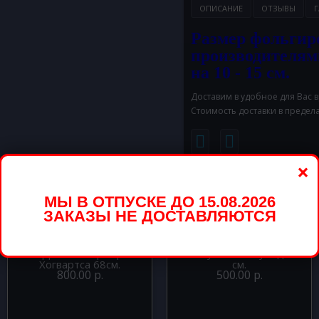
ОПИСАНИЕ
ОТЗЫВЫ
Г
Размер фольгир
производителям
на 10 - 15 см.
Доставим в удобное для Вас 
Стоимость доставки в предел
×
вары
МЫ В ОТПУСКЕ ДО 15.08.2026
ЗАКАЗЫ НЕ ДОСТАВЛЯЮТСЯ
Шар фигура из фольги
Шар фигура из фольги
Гарри Поттер герб
Собака ушастая бульдог 79
Хогвартса 68см.
см.
800.00 р.
500.00 р.