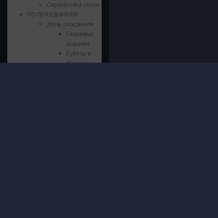
Сервировка стола
ПО ПРАЗДНИКАМ
День рождения
Гелиевые
шарики
Букеты и
Фонтаны
Стильные
композиции
Инфор
© 2016 - 2026 ШарШарыч
Шары из
ПОЛИТИ
фольги
Москва, метро Щукинская, Паршина
И ОБРА
Цифры из
10
ДАННЫХ
фольги
Посмотреть на карте
О нас
Напольные
Доставк
композиции
Гаранти
Гирлянды и
Безопас
Хлопушки
Блог
Сервировка
Контакт
стола
Язычки
Свечки
Выпускной