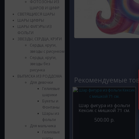
ФОТОЗОНЫ ИЗ
ШАРОВ И ЦИФР
СВЕТЯЩИЕСЯ ШАРЫ
ШАРЫ ЦИФРЫ
ШАРЫ ФИГУРЫ ИЗ
ФОЛЬГИ
ЗВЕЗДЫ, СЕРДЦА, КРУГИ
Сердца, круги,
звезды с рисунком
Сердца, круги,
звезды без
рисунка
ВЫПИСКА ИЗ РОДДОМА
Рекомендуемые то
Для девочки
Гелиевые
шарики
Букеты и
Шар фигура из фольги
Фонтаны
Кексик с мишкой 71 см.
Шары из
500.00 р.
фольги
Для мальчика
Гелиевые
шары