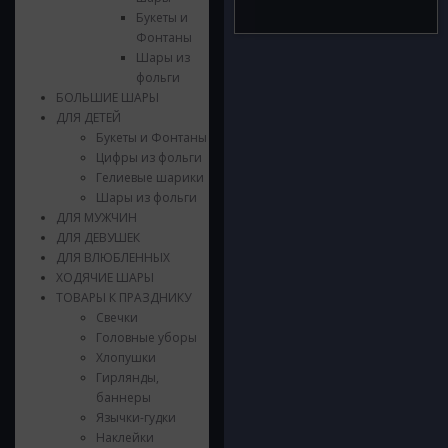
Букеты и
Фонтаны
Шары из
фольги
БОЛЬШИЕ ШАРЫ
ДЛЯ ДЕТЕЙ
Букеты и Фонтаны
Цифры из фольги
Гелиевые шарики
Шары из фольги
ДЛЯ МУЖЧИН
ДЛЯ ДЕВУШЕК
ДЛЯ ВЛЮБЛЕННЫХ
ХОДЯЧИЕ ШАРЫ
ТОВАРЫ К ПРАЗДНИКУ
Свечки
Головные уборы
Хлопушки
Гирлянды,
баннеры
Язычки-гудки
Наклейки