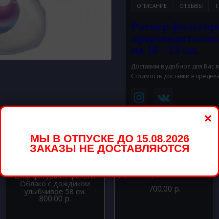
ОПИСАНИЕ
ОТЗЫВЫ
Г
Размер фольгир
производителям
на 10 - 15 см.
Доставим в удобное для Вас 
Стоимость доставки в предел
×
вары
МЫ В ОТПУСКЕ ДО 15.08.2026
ЗАКАЗЫ НЕ ДОСТАВЛЯЮТСЯ
Шар фигура из фольги
Дракон оранжевый 81 см.
Шар фигура из фольги
Облако с дождиком
700.00 р.
улыбчивое 58 см.
800.00 р.