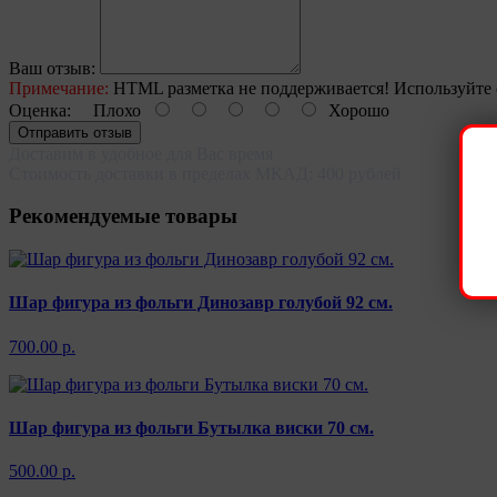
Ваш отзыв:
Примечание:
HTML разметка не поддерживается! Используйте 
Оценка:
Плохо
Хорошо
Отправить отзыв
Доставим в удобное для Вас время
Стоимость доставки в пределах МКАД: 400 рублей
Рекомендуемые товары
Шар фигура из фольги Динозавр голубой 92 см.
700.00 р.
Шар фигура из фольги Бутылка виски 70 см.
500.00 р.