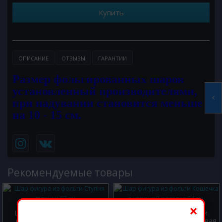
Купить
ОПИСАНИЕ
ОТЗЫВЫ
ГАРАНТИИ
Размер фольгированных шаров
установленный производителями,
при надувании становится меньше
на 10 - 15 см.
Рекомендуемые товары
×
Шар фигура из фольги
Шар фигура из фольги
Ступня девочки 97 см.
Кошечка с короной розовая