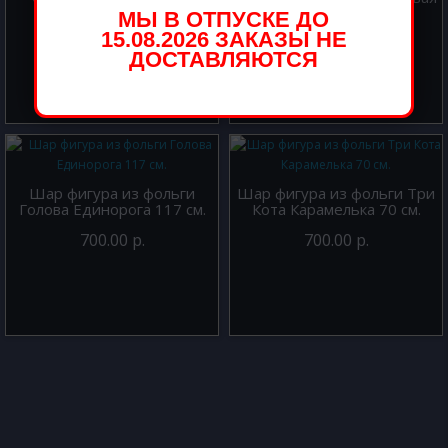
64 см.
МЫ В ОТПУСКЕ ДО
900.00 р.
500.00 р.
15.08.2026 ЗАКАЗЫ НЕ
ДОСТАВЛЯЮТСЯ
Шар фигура из фольги
Шар фигура из фольги Три
Голова Единорога 117 см.
Кота Карамелька 70 см.
700.00 р.
700.00 р.