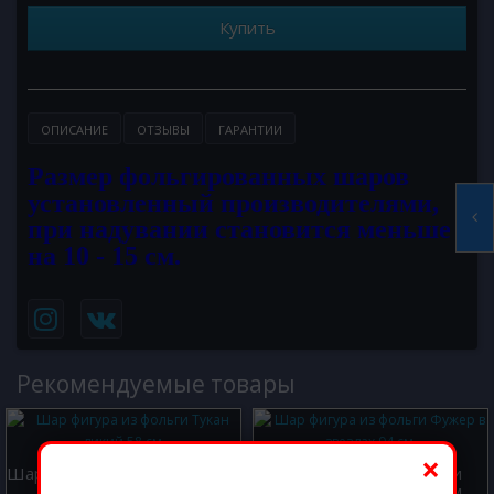
Купить
ОПИСАНИЕ
ОТЗЫВЫ
ГАРАНТИИ
Размер фольгированных шаров
установленный производителями,
при надувании становится меньше
на 10 - 15 см.
Рекомендуемые товары
×
Шар фигура из фольги Тукан
Шар фигура из фольги
дикий 58 см.
Фужер в звездах 94 см.