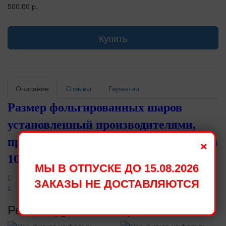
500.00 р.
Купить
Описание
Отзывы
Гарантии
Размер фольгированных шаров
установленный производителями,
×
при надувании становится меньше на
10 - 15 см.
МЫ В ОТПУСКЕ ДО 15.08.2026
ЗАКАЗЫ НЕ ДОСТАВЛЯЮТСЯ
Рекомендуемые товары