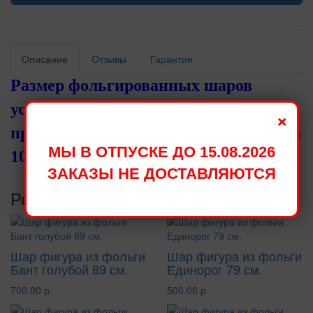
Описание
Отзывы
Гарантии
Размер фольгированных шаров
установленный производителями,
×
при надувании становится меньше на
МЫ В ОТПУСКЕ ДО 15.08.2026
10 - 15 см.
ЗАКАЗЫ НЕ ДОСТАВЛЯЮТСЯ
Рекомендуемые товары
Шар фигура из фольги
Шар фигура из фольги
Бант голубой 89 см.
Единорог 79 см.
700.00 р.
500.00 р.