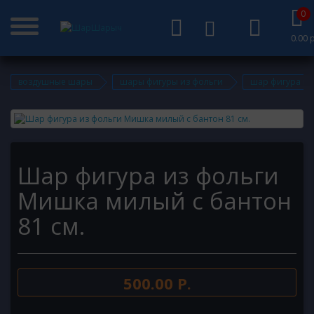
0
0.00 р
воздушные шары
шары фигуры из фольги
шар фигура из
Шар фигура из фольги
Мишка милый с бантон
81 см.
500.00 Р.