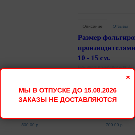
Описание
Отзывы
Размер фольгир
производителями
10 - 15 см.
Доставим в удобное для Вас
Стоимость доставки в преде
×
овары
МЫ В ОТПУСКЕ ДО 15.08.2026
ЗАКАЗЫ НЕ ДОСТАВЛЯЮТСЯ
Шар фигура из фольги Рыба
Шар фигура
голубая 57 см.
Кольцо с б
500.00 р.
700.00 р.