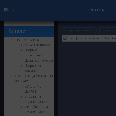
КОНТАКТЫ
Каталог
воздушные шары
шары фи
ШАРЫ С ГЕЛИЕМ
Миксы из шаров
Шары с
приколами
Шары с рисунком
Шары без
рисунка
КОМПОЗИЦИИ И БУКЕТЫ
ИЗ ШАРОВ
БУКЕТЫ ИЗ
ШАРОВ
СТИЛЬНЫЕ
КОМПОЗИЦИИ
ДИЗАЙНЕРСКИЕ
КОМПОЗИЦИИ