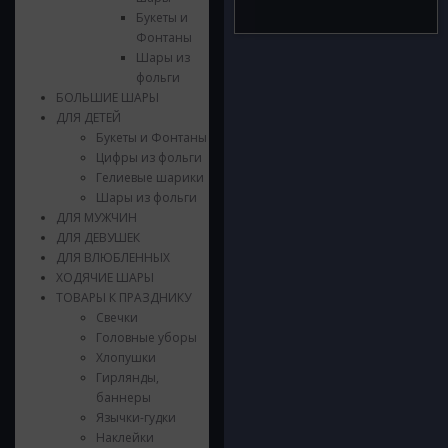
Букеты и
Фонтаны
Шары из
фольги
БОЛЬШИЕ ШАРЫ
ДЛЯ ДЕТЕЙ
Букеты и Фонтаны
Цифры из фольги
Гелиевые шарики
Шары из фольги
ДЛЯ МУЖЧИН
ДЛЯ ДЕВУШЕК
ДЛЯ ВЛЮБЛЕННЫХ
ХОДЯЧИЕ ШАРЫ
ТОВАРЫ К ПРАЗДНИКУ
Свечки
Головные уборы
Хлопушки
Гирлянды,
баннеры
Язычки-гудки
Наклейки