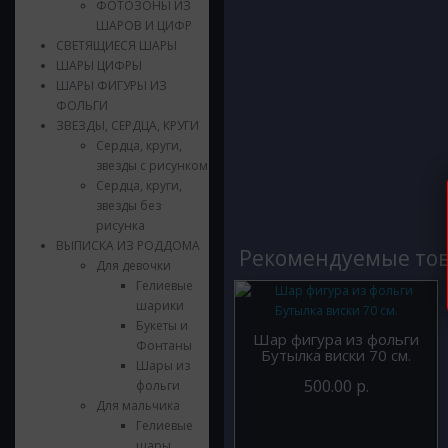
ФОТОЗОНЫ ИЗ
ШАРОВ И ЦИФР
СВЕТЯЩИЕСЯ ШАРЫ
ШАРЫ ЦИФРЫ
ШАРЫ ФИГУРЫ ИЗ
ФОЛЬГИ
ЗВЕЗДЫ, СЕРДЦА, КРУГИ
Сердца, круги,
звезды с рисунком
Сердца, круги,
звезды без
рисунка
ВЫПИСКА ИЗ РОДДОМА
Рекомендуемые то
Для девочки
Гелиевые
шарики
Букеты и
Шар фигура из фольги
Фонтаны
Бутылка виски 70 см.
Шары из
500.00 р.
фольги
Для мальчика
Гелиевые
шары