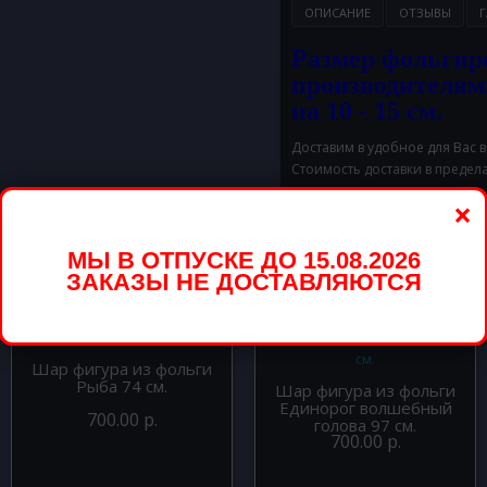
ОПИСАНИЕ
ОТЗЫВЫ
Г
Размер фольгир
производителям
на 10 - 15 см.
Доставим в удобное для Вас 
Стоимость доставки в предел
×
МЫ В ОТПУСКЕ ДО 15.08.2026
вары
ЗАКАЗЫ НЕ ДОСТАВЛЯЮТСЯ
Шар фигура из фольги
Рыба 74 см.
Шар фигура из фольги
Единорог волшебный
700.00 р.
голова 97 см.
700.00 р.