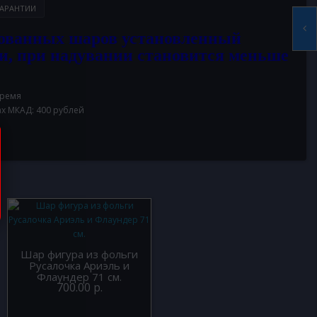
АРАНТИИ
ованных шаров установленный
и, при надувании становится меньше
время
ах МКАД: 400 рублей
Шар фигура из фольги
Русалочка Ариэль и
Флаундер 71 см.
700.00 р.