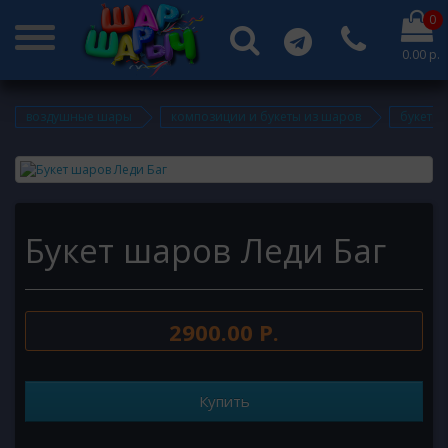
0
0.00 р.
воздушные шары
композиции и букеты из шаров
букеты 
Букет шаров Леди Баг
2900.00 Р.
Купить