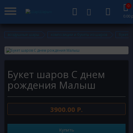
0
0.00 р
воздушные шары
композиции и букеты из шаров
букеты 
Букет шаров С днем
рождения Малыш
3900.00 Р.
Купить