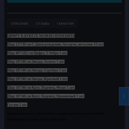
ОПИСАНИЕ
ОТЗЫВЫ
ГАРАНТИИ
ЦИФРУ В БУКЕТЕ МОЖНО ИЗМЕНИТЬ
Шар 12''/30 см С Днем рождения, Ассорти, металлик 10 шт.
Шар 40''/102 см Цифра, 5 Зебра 1 шт.
Шар 18''/46 см Звезда, Золото 1 шт.
Шар 18''/46 см Звезда, Серебро 1 шт.
Шар 18''/46 см Звезда, Красный 1 шт.
Шар 18''/46 см Круг, Леденец, Фуше 1 шт.
Шар 18''/46 см Круг, Леденец, Оранжевый 1 шт.
Грузик 1 шт.
Картинка является схематичным изображением букета, возможны
несовпадения размера и цветовой гаммы.