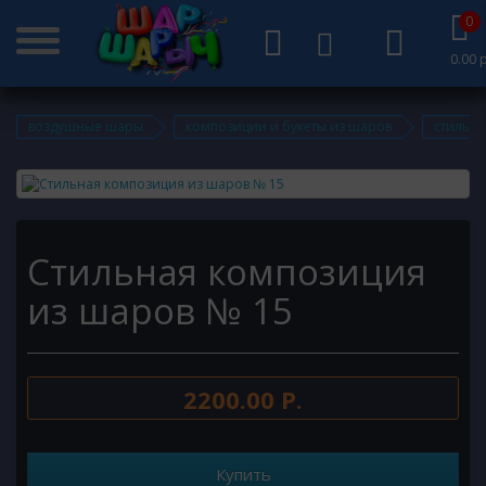
0
0.00 р
воздушные шары
композиции и букеты из шаров
стильн
Стильная композиция
из шаров № 15
2200.00 Р.
Купить