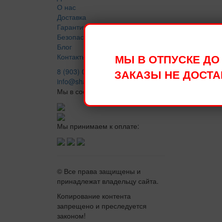
О нас
Доставка
Гарантии
Безопасность
Блог
Контакты
МЫ В ОТПУСКЕ ДО 1
8 (903) 018-55-33
ЗАКАЗЫ НЕ ДОСТ
info@sharsharich.ru
Мы в сосетях:
Мы принимаем к оплате:
© Все права защищены и
принадлежат владельцу сайта.
Копирование контента
запрещено и преследуется
законом!