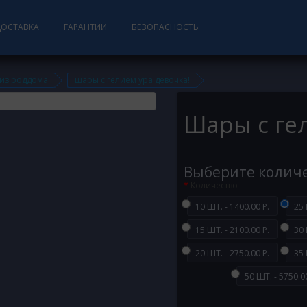
ДОСТАВКА
ГАРАНТИИ
БЕЗОПАСНОСТЬ
 из роддома
шары с гелием ура девочка!
Шары с ге
Выберите колич
Количество
10 ШТ. - 1400.00 Р.
25 
15 ШТ. - 2100.00 Р.
30 
20 ШТ. - 2750.00 Р.
35 
50 ШТ. - 5750.00