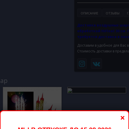
ОПИСАНИЕ
ОТЗЫВЫ
Г
Доставка воздушных шаро
обработкой HiFloat 30 см. 
требуется доставка в паке
Доставим в удобное для Вас 
Стоимость доставки в предел
вар
×