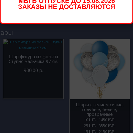
МЫ В ОТПУСКЕ ДО 15.08.2026
ЗАКАЗЫ НЕ ДОСТАВЛЯЮТСЯ
вары
Шар фигура из фольги
Ступня мальчика 97 см.
900.00 р.
Шары с гелием синие,
голубые, белые,
прозрачные
10 ШТ. - 1450 РУБ.
25 ШТ. - 3550 РУБ.
15 ШТ. - 2150 РУБ.