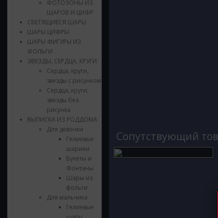
ФОТОЗОНЫ ИЗ
ШАРОВ И ЦИФР
СВЕТЯЩИЕСЯ ШАРЫ
ШАРЫ ЦИФРЫ
ШАРЫ ФИГУРЫ ИЗ
ФОЛЬГИ
ЗВЕЗДЫ, СЕРДЦА, КРУГИ
Сердца, круги,
звезды с рисунком
Сердца, круги,
звезды без
рисунка
ВЫПИСКА ИЗ РОДДОМА
Для девочки
Cопутствующий то
Гелиевые
шарики
Букеты и
Фонтаны
Шары из
фольги
Для мальчика
Гелиевые
шары