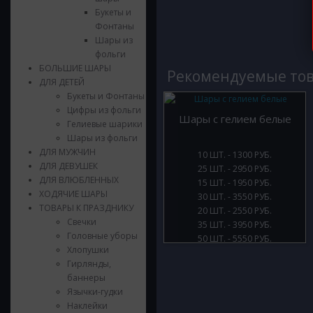
Букеты и
Фонтаны
Шары из
фольги
БОЛЬШИЕ ШАРЫ
Рекомендуемые то
ДЛЯ ДЕТЕЙ
Букеты и Фонтаны
Цифры из фольги
Шары с гелием белые
Гелиевые шарики
Шары из фольги
ДЛЯ МУЖЧИН
10 ШТ. - 1300 РУБ.
ДЛЯ ДЕВУШЕК
25 ШТ. - 2950 РУБ.
ДЛЯ ВЛЮБЛЕННЫХ
15 ШТ. - 1950 РУБ.
ХОДЯЧИЕ ШАРЫ
30 ШТ. - 3550 РУБ.
ТОВАРЫ К ПРАЗДНИКУ
20 ШТ. - 2550 РУБ.
Свечки
35 ШТ. - 3950 РУБ.
Головные уборы
50 ШТ. - 5550 РУБ.
Хлопушки
Гирлянды,
баннеры
Язычки-гудки
Наклейки