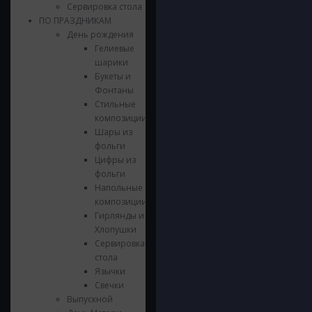
Сервировка стола
ПО ПРАЗДНИКАМ
День рождения
Гелиевые
шарики
Букеты и
Фонтаны
Стильные
композиции
Шары из
фольги
Цифры из
фольги
Напольные
композиции
Гирлянды и
Хлопушки
Сервировка
стола
Язычки
Свечки
Выпускной