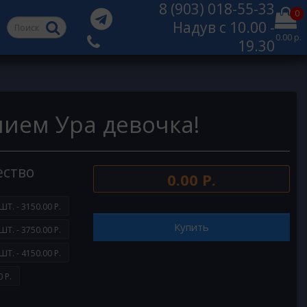
8 (903) 018-55-33
0
Надув с 10.00 -
0.00 р.
19.30
лием Ура девочка!
ество
0.00 Р.
ШТ. - 3150.00 Р.
Купить
ШТ. - 3750.00 Р.
ШТ. - 4150.00 Р.
 Р.