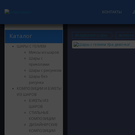
КОНТАКТЫ
Каталог
воздушные шары
выписка
ШАРЫ С ГЕЛИЕМ
Миксы из шаров
Шары с
приколами
Шары с рисунком
Шары без
рисунка
КОМПОЗИЦИИ И БУКЕТЫ
ИЗ ШАРОВ
БУКЕТЫ ИЗ
ШАРОВ
СТИЛЬНЫЕ
КОМПОЗИЦИИ
ДИЗАЙНЕРСКИЕ
КОМПОЗИЦИИ