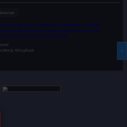
АРАНТИИ
в осуществляется с надутыми шариками с гелием и
Пастель. Доставляются в связках, не в пакетах. Если
тах, при заказе скажите оператору.
время
ах МКАД: 400 рублей