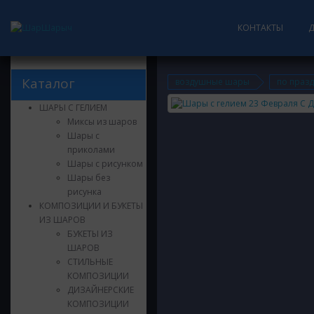
КОНТАКТЫ
Каталог
воздушные шары
по праз
ШАРЫ С ГЕЛИЕМ
Миксы из шаров
Шары с
приколами
Шары с рисунком
Шары без
рисунка
КОМПОЗИЦИИ И БУКЕТЫ
ИЗ ШАРОВ
БУКЕТЫ ИЗ
ШАРОВ
СТИЛЬНЫЕ
КОМПОЗИЦИИ
ДИЗАЙНЕРСКИЕ
КОМПОЗИЦИИ