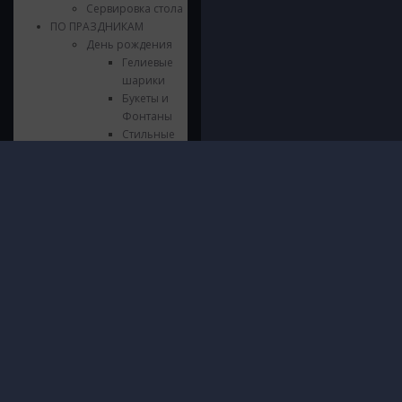
Сервировка стола
ПО ПРАЗДНИКАМ
День рождения
Гелиевые
шарики
Букеты и
Фонтаны
Стильные
композиции
Шары из
Инфор
фольги
© 2016 - 2026 ШарШарыч
Цифры из
ПОЛИТИ
Москва, метро Щукинская, Паршина
фольги
И ОБРА
10
Напольные
ДАННЫХ
Посмотреть на карте
композиции
О нас
Гирлянды и
Доставк
Хлопушки
Гаранти
Сервировка
Безопас
стола
Блог
Язычки
Контакт
Свечки
Выпускной