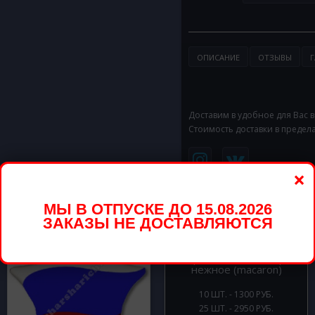
ОПИСАНИЕ
ОТЗЫВЫ
Г
Доставим в удобное для Вас 
Стоимость доставки в предел
×
вары
МЫ В ОТПУСКЕ ДО 15.08.2026
ЗАКАЗЫ НЕ ДОСТАВЛЯЮТСЯ
Шары с гелием Ассорти
нежное (macaron)
10 ШТ. - 1300 РУБ.
25 ШТ. - 2950 РУБ.