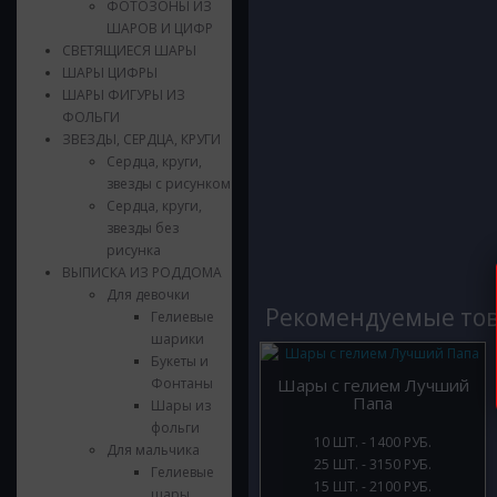
ФОТОЗОНЫ ИЗ
ШАРОВ И ЦИФР
СВЕТЯЩИЕСЯ ШАРЫ
ШАРЫ ЦИФРЫ
ШАРЫ ФИГУРЫ ИЗ
ФОЛЬГИ
ЗВЕЗДЫ, СЕРДЦА, КРУГИ
Сердца, круги,
звезды с рисунком
Сердца, круги,
звезды без
рисунка
ВЫПИСКА ИЗ РОДДОМА
Для девочки
Рекомендуемые то
Гелиевые
шарики
Букеты и
Фонтаны
Шары с гелием Лучший
Папа
Шары из
фольги
10 ШТ. - 1400 РУБ.
Для мальчика
25 ШТ. - 3150 РУБ.
Гелиевые
15 ШТ. - 2100 РУБ.
шары