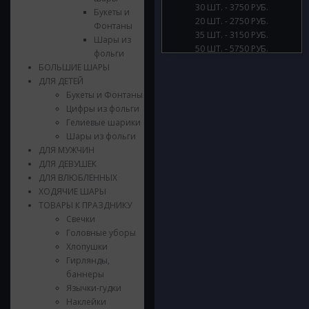
30 ШТ. - 3750 РУБ.
Букеты и
20 ШТ. - 2750 РУБ.
Фонтаны
35 ШТ. - 3150 РУБ.
Шары из
50 ШТ. - 5750 РУБ.
фольги
БОЛЬШИЕ ШАРЫ
ДЛЯ ДЕТЕЙ
Букеты и Фонтаны
Цифры из фольги
Гелиевые шарики
Шары из фольги
ДЛЯ МУЖЧИН
ДЛЯ ДЕВУШЕК
ДЛЯ ВЛЮБЛЕННЫХ
ХОДЯЧИЕ ШАРЫ
ТОВАРЫ К ПРАЗДНИКУ
Свечки
Головные уборы
Хлопушки
Гирлянды,
баннеры
Язычки-гудки
Наклейки