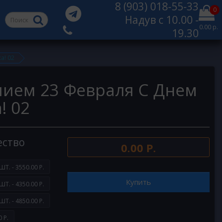
8 (903) 018-55-33
0
Надув с 10.00 -
0.00 р.
19.30
а! 02
лием 23 Февраля С Днем
! 02
ество
0.00 Р.
ШТ. - 3550.00 Р.
Купить
ШТ. - 4350.00 Р.
ШТ. - 4850.00 Р.
 Р.