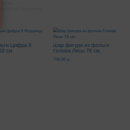
 время
лах МКАД: 400 рублей
льги Цифра 9
Шар фигура из фольги
02 см
Голова Лисы 76 см.
700.00 р.