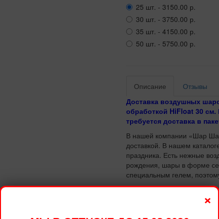
25 шт. - 3150.00 р.
30 шт. - 3750.00 р.
35 шт. - 4150.00 р.
50 шт. - 5750.00 р.
Описание
Отзывы
Доставка воздушных шаро
обработкой HiFloat 30 см.
требуется доставка в паке
В нашей компании «Шар Шар
доставкой. В нашем каталог
праздника. Есть нежные воз
рождения, шары в форме се
специальным гелем, поэтому
Заказ осуществляется прямо
×
проведет предварительную 
или оформить большую комп