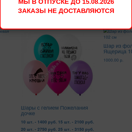
МЫ В ОТПУСКЕ ДО 15.08.2026
Доставим в удобное для Вас
Стоимость доставки в преде
ЗАКАЗЫ НЕ ДОСТАВЛЯЮТСЯ
овары
Шар из фо
Ящерица 1
1000.00 р.
Шары с гелием Пожелания
дочке
10 шт. - 1400 руб.
15 шт. - 2100 руб.
20 шт. - 2750 руб.
25 шт. - 3150 руб.