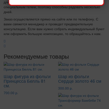
для влюбленных пар. Продукция проходит обработку
специальным гелем, поэтому способны радовать несколько
дней.
Заказ осуществляется прямо на сайте или по телефону. С
вами свяжется менеджер и проведет предварительную
консультацию. Если вам нужно собрать индивидуальный букет
или оформить большую композицию, то обращайтесь к нам.
Рекомендуемые товары
Шар фигура из фольги
Шар из фольги
Принцесса Белль 81
Сердце золото 46 см
см.
300.00 р.
700.00 р.