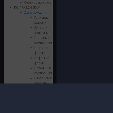
Сервировка стола
ПО ПРАЗДНИКАМ
День рождения
Гелиевые
шарики
Букеты и
Фонтаны
Стильные
композиции
Шары из
фольги
Цифры из
фольги
Напольные
композиции
Гирлянды и
Хлопушки
Сервировка
стола
Инфор
Язычки
© 2016 - 2026 ШарШарыч
ПОЛИТИ
Свечки
Москва, метро Щукинская, Паршина
И ОБРА
Выпускной
10