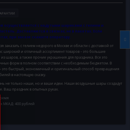
АРАНТИИ
в осуществляется с надутыми шариками с гелием и
Пастель. Доставляются в связках, не в пакетах. Если
тах, при заказе скажите оператору.
 заказать с гелием недорого в Москве и области с доставкой от
с широкий и отличный ассортимент товаров – это большие
 из шаров, а также прочие украшения для праздника. Все это
ичных форм в полном соответствии с необходимым бюджетом. В
– это быстрый, экономичный и оригинальный способ превращения
илей в настоящую сказку.
нь не только наши, но и ваши идеи. Наши воздушные шары создадут
. Ваш праздник в опытных руках.
время
ах МКАД: 400 рублей