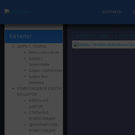
КОНТАКТЫ
Каталог
воздушные шары
по праз
ШАРЫ С ГЕЛИЕМ
Миксы из шаров
Шары с
приколами
Шары с рисунком
Шары без
рисунка
КОМПОЗИЦИИ И БУКЕТЫ
ИЗ ШАРОВ
БУКЕТЫ ИЗ
ШАРОВ
СТИЛЬНЫЕ
КОМПОЗИЦИИ
ДИЗАЙНЕРСКИЕ
КОМПОЗИЦИИ