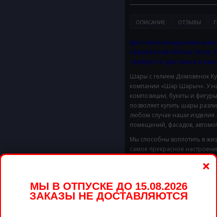
ОПИСАНИЕ
ОТЗЫВЫ
Г
Доставка воздушных шаро
обработкой HiFloat 30 см. 
требуется доставка в паке
Шары с гелием Домовенок Кузя
компании «Шар Шарыч». У на
композиции, букеты и фигуры
позволяет купить шары разл
любом случае наши изделия 
помещений, фасадов, автомоб
Мы способны воплотить в жиз
самое прекрасное настроение
×
Доставим в удобное для Вас 
Стоимость доставки в предел
МЫ В ОТПУСКЕ ДО 15.08.2026
ЗАКАЗЫ НЕ ДОСТАВЛЯЮТСЯ