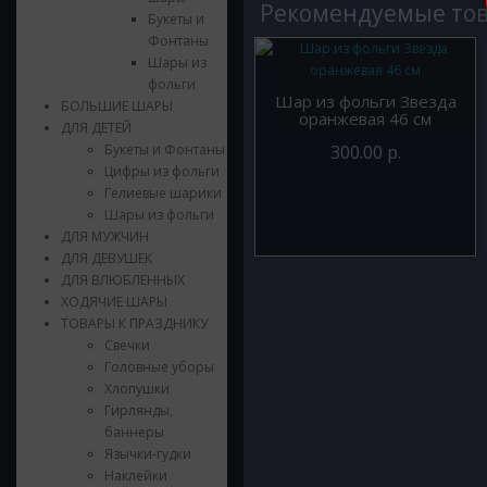
Рекомендуемые то
Букеты и
Фонтаны
Шары из
фольги
Шар из фольги Звезда
БОЛЬШИЕ ШАРЫ
оранжевая 46 см
ДЛЯ ДЕТЕЙ
Букеты и Фонтаны
300.00 р.
Цифры из фольги
Гелиевые шарики
Шары из фольги
ДЛЯ МУЖЧИН
ДЛЯ ДЕВУШЕК
ДЛЯ ВЛЮБЛЕННЫХ
ХОДЯЧИЕ ШАРЫ
ТОВАРЫ К ПРАЗДНИКУ
Свечки
Головные уборы
Хлопушки
Гирлянды,
баннеры
Язычки-гудки
Наклейки