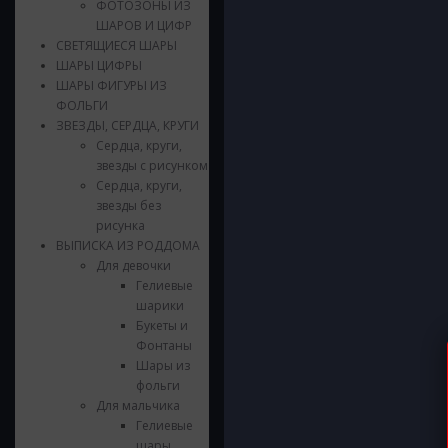
ФОТОЗОНЫ ИЗ
ШАРОВ И ЦИФР
СВЕТЯЩИЕСЯ ШАРЫ
ШАРЫ ЦИФРЫ
ШАРЫ ФИГУРЫ ИЗ
ФОЛЬГИ
ЗВЕЗДЫ, СЕРДЦА, КРУГИ
Сердца, круги,
звезды с рисунком
Сердца, круги,
звезды без
рисунка
ВЫПИСКА ИЗ РОДДОМА
Для девочки
Гелиевые
шарики
Букеты и
Фонтаны
Шары из
фольги
Для мальчика
Гелиевые
шары