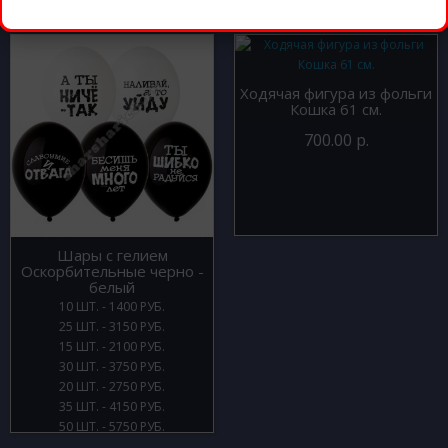
вары
Ходячая фигура из фольги
Кошка 61 см.
700.00 р.
Шары с гелием
Оскорбительные черно -
белый
10 ШТ. - 1400 РУБ.
25 ШТ. - 3150 РУБ.
15 ШТ. - 2100 РУБ.
30 ШТ. - 3750 РУБ.
20 ШТ. - 2750 РУБ.
35 ШТ. - 4150 РУБ.
50 ШТ. - 5750 РУБ.