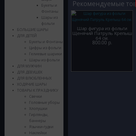
Рекомендуемые то
Букеты и
Фонтаны
Шары из
фольги
Шар фигура из фольги
БОЛЬШИЕ ШАРЫ
Щенячий Патруль Крепыш
ДЛЯ ДЕТЕЙ
64 см.
Букеты и Фонтаны
800.00 р.
Цифры из фольги
Гелиевые шарики
Шары из фольги
ДЛЯ МУЖЧИН
ДЛЯ ДЕВУШЕК
ДЛЯ ВЛЮБЛЕННЫХ
ХОДЯЧИЕ ШАРЫ
ТОВАРЫ К ПРАЗДНИКУ
Свечки
Головные уборы
Хлопушки
Гирлянды,
баннеры
Язычки-гудки
Наклейки