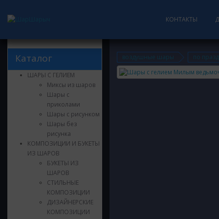
КОНТАКТЫ
Каталог
воздушные шары
по праз
ШАРЫ С ГЕЛИЕМ
Миксы из шаров
Шары с
приколами
Шары с рисунком
Шары без
рисунка
КОМПОЗИЦИИ И БУКЕТЫ
ИЗ ШАРОВ
БУКЕТЫ ИЗ
ШАРОВ
СТИЛЬНЫЕ
КОМПОЗИЦИИ
ДИЗАЙНЕРСКИЕ
КОМПОЗИЦИИ