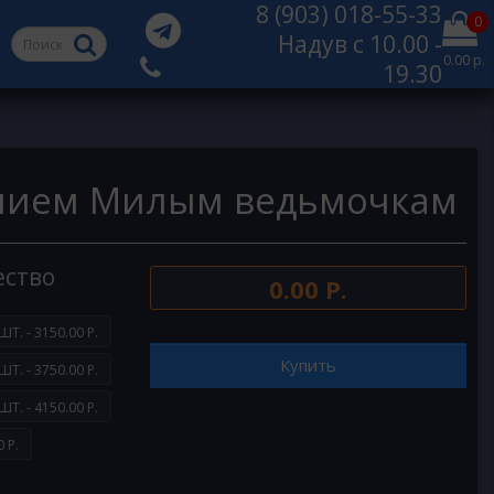
8 (903) 018-55-33
0
Надув с 10.00 -
0.00 р.
19.30
лием Милым ведьмочкам
ество
0.00 Р.
ШТ. - 3150.00 Р.
Купить
ШТ. - 3750.00 Р.
ШТ. - 4150.00 Р.
 Р.