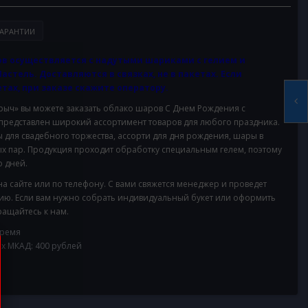
АРАНТИИ
в осуществляется с надутыми шариками с гелием и
Пастель. Доставляются в связках, не в пакетах. Если
тах, при заказе скажите оператору.
ч» вы можете заказать облако шаров С Днем Рождения с
 представлен широкий ассортимент товаров для любого праздника.
для свадебного торжества, ассорти для дня рождения, шары в
х пар. Продукция проходит обработку специальным гелем, поэтому
 дней.
на сайте или по телефону. С вами свяжется менеджер и проведет
ию. Если вам нужно собрать индивидуальный букет или оформить
ащайтесь к нам.
время
ах МКАД: 400 рублей