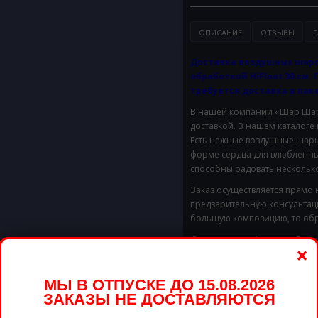
ОПИСАНИЕ
ОТЗЫВЫ
Г
Доставка воздушных шаро
обработкой HiFloat 30 см. 
требуется доставка в паке
В нашей компании «Шар Шары
доставкой. В нашем каталоге
Есть нежные воздушные шары 
форме сердца для влюбленны
способны радовать несколько
Заказ осуществляется прямо 
предварительную консультац
большую композицию, то обр
Доставим в удобное для Вас 
×
Стоимость доставки в предел
МЫ В ОТПУСКЕ ДО 15.08.2026
ЗАКАЗЫ НЕ ДОСТАВЛЯЮТСЯ