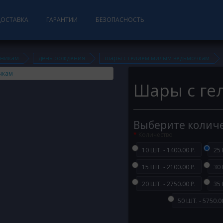
ДОСТАВКА
ГАРАНТИИ
БЕЗОПАСНОСТЬ
дникам
день рождения
шары с гелием милым ведьмочкам
Шары с ге
Выберите колич
Количество
10 ШТ. - 1400.00 Р.
25 
15 ШТ. - 2100.00 Р.
30 
20 ШТ. - 2750.00 Р.
35 
50 ШТ. - 5750.00