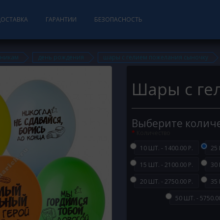
ДОСТАВКА
ГАРАНТИИ
БЕЗОПАСНОСТЬ
дникам
день рождения
шары с гелием пожелания сыночку
Шары с ге
Выберите колич
Количество
10 ШТ. - 1400.00 Р.
25 
15 ШТ. - 2100.00 Р.
30 
20 ШТ. - 2750.00 Р.
35 
50 ШТ. - 5750.00