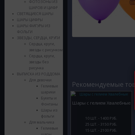
ФОТОЗОНЫ ИЗ
ШАРОВ И ЦИФР
СВЕТЯЩИЕСЯ ШАРЫ
ШАРЫ ЦИФРЫ
ШАРЫ ФИГУРЫ ИЗ
ФОЛЬГИ
ЗВЕЗДЫ, СЕРДЦА, КРУГИ
Сердца, круги,
звезды с рисунком
Сердца, круги,
звезды без
рисунка
ВЫПИСКА ИЗ РОДДОМА
Для девочки
Рекомендуемые то
Гелиевые
шарики
Букеты и
Шары с гелием Хвалебные
Фонтаны
Шары из
фольги
10 ШТ. - 1400 РУБ.
Для мальчика
25 ШТ. - 3150 РУБ.
Гелиевые
15 ШТ. - 2100 РУБ.
шары