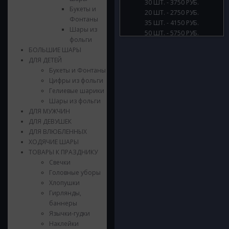
30 ШТ. - 3750 РУБ.
Букеты и
20 ШТ. - 2750 РУБ.
Фонтаны
35 ШТ. - 4150 РУБ.
Шары из
50 ШТ. - 5750 РУБ.
фольги
БОЛЬШИЕ ШАРЫ
ДЛЯ ДЕТЕЙ
Букеты и Фонтаны
Цифры из фольги
Гелиевые шарики
Шары из фольги
ДЛЯ МУЖЧИН
ДЛЯ ДЕВУШЕК
ДЛЯ ВЛЮБЛЕННЫХ
ХОДЯЧИЕ ШАРЫ
ТОВАРЫ К ПРАЗДНИКУ
Свечки
Головные уборы
Хлопушки
Гирлянды,
баннеры
Язычки-гудки
Наклейки