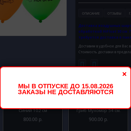
ОПИСАНИЕ
ОТЗЫВЫ
Г
Доставка воздушных шаро
обработкой HiFloat 30 см. 
требуется доставка в паке
Доставим в удобное для Вас 
Стоимость доставки в предел
×
вары
МЫ В ОТПУСКЕ ДО 15.08.2026
ЗАКАЗЫ НЕ ДОСТАВЛЯЮТСЯ
Шар из фольги Цифра 0
Шар фигура из фольги
Синий 102 см
Гриб Мухомор 54 см.
800.00 р.
900.00 р.