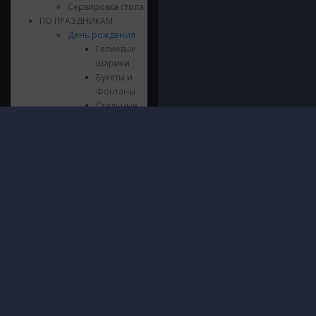
Сервировка стола
ПО ПРАЗДНИКАМ
День рождения
Гелиевые
шарики
Букеты и
Фонтаны
Стильные
композиции
Шары из
Инфор
фольги
© 2016 - 2026 ШарШарыч
ПОЛИТИ
Цифры из
Москва, метро Щукинская, Паршина
И ОБРА
фольги
10
ДАННЫХ
Напольные
Посмотреть на карте
О нас
композиции
Доставк
Гирлянды и
Гаранти
Хлопушки
Безопас
Сервировка
Блог
стола
Контакт
Язычки
Свечки
Выпускной