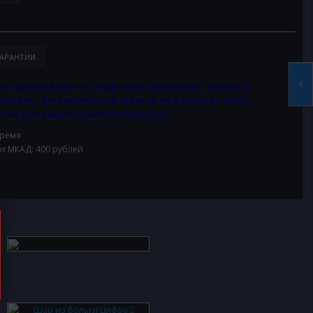
АРАНТИИ
в осуществляется с надутыми шариками с гелием и
Пастель. Доставляются в связках, не в пакетах. Если
тах, при заказе скажите оператору.
время
ах МКАД: 400 рублей