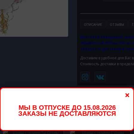
ОПИСАНИЕ
ОТЗЫВЫ
Г
Доставка воздушных шаро
обработкой HiFloat 30 см. 
требуется доставка в паке
Доставим в удобное для Вас 
Стоимость доставки в предел
×
вар
МЫ В ОТПУСКЕ ДО 15.08.2026
ЗАКАЗЫ НЕ ДОСТАВЛЯЮТСЯ
вары