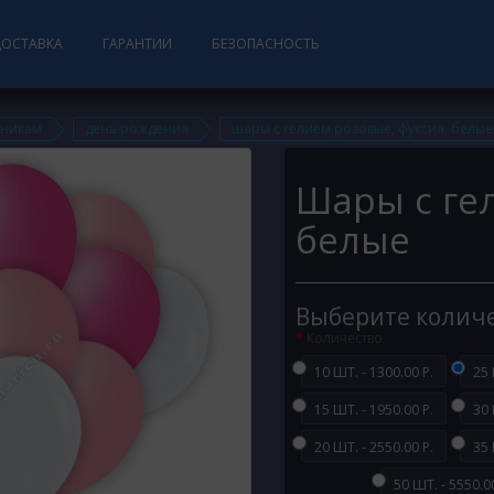
ДОСТАВКА
ГАРАНТИИ
БЕЗОПАСНОСТЬ
дникам
день рождения
шары с гелием розовые, фуксия, белые
Шары с ге
белые
Выберите колич
Количество
10 ШТ. - 1300.00 Р.
25 
15 ШТ. - 1950.00 Р.
30 
20 ШТ. - 2550.00 Р.
35 
50 ШТ. - 5550.00