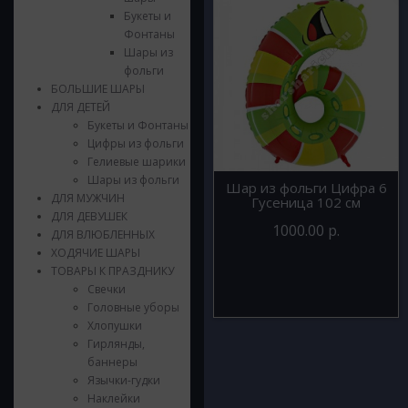
Букеты и
Фонтаны
Шары из
фольги
БОЛЬШИЕ ШАРЫ
ДЛЯ ДЕТЕЙ
Букеты и Фонтаны
Цифры из фольги
Гелиевые шарики
Шары из фольги
Шар из фольги Цифра 6
ДЛЯ МУЖЧИН
Гусеница 102 см
ДЛЯ ДЕВУШЕК
1000.00 р.
ДЛЯ ВЛЮБЛЕННЫХ
ХОДЯЧИЕ ШАРЫ
ТОВАРЫ К ПРАЗДНИКУ
Свечки
Головные уборы
Хлопушки
Гирлянды,
баннеры
Язычки-гудки
Наклейки