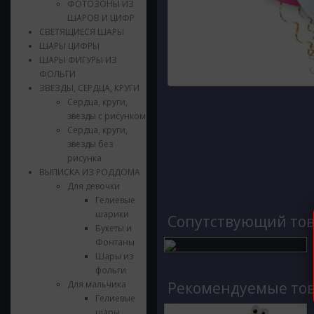
ФОТОЗОНЫ ИЗ
ШАРОВ И ЦИФР
СВЕТЯЩИЕСЯ ШАРЫ
ШАРЫ ЦИФРЫ
ШАРЫ ФИГУРЫ ИЗ
ФОЛЬГИ
ЗВЕЗДЫ, СЕРДЦА, КРУГИ
Сердца, круги,
звезды с рисунком
Сердца, круги,
звезды без
рисунка
ВЫПИСКА ИЗ РОДДОМА
Для девочки
Гелиевые
шарики
Cопутствующий то
Букеты и
Фонтаны
Шары из
фольги
Для мальчика
Рекомендуемые то
Гелиевые
шары