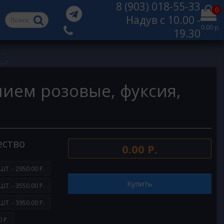
8 (903) 018-55-33
0
Надув с 10.00 -
0.00 р.
19.30
лием розовые, фуксия,
ество
0.00 Р.
ШТ. - 2950.00 Р.
Купить
ШТ. - 3550.00 Р.
ШТ. - 3950.00 Р.
 Р.