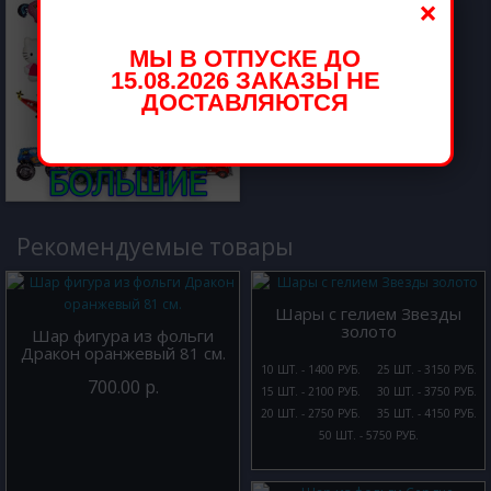
×
МЫ В ОТПУСКЕ ДО
15.08.2026 ЗАКАЗЫ НЕ
ДОСТАВЛЯЮТСЯ
Рекомендуемые товары
Шары с гелием Звезды
золото
Шар фигура из фольги
Дракон оранжевый 81 см.
10 ШТ. - 1400 РУБ.
25 ШТ. - 3150 РУБ.
700.00 р.
15 ШТ. - 2100 РУБ.
30 ШТ. - 3750 РУБ.
20 ШТ. - 2750 РУБ.
35 ШТ. - 4150 РУБ.
50 ШТ. - 5750 РУБ.