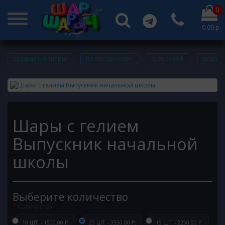
0
0.00 р.
воздушные шары
по праздникам
выпускной
шары с
Шары с гелием
Выпускник начальной
школы
Выберите количество
Количество
10 ШТ. - 1500.00 Р.
25 ШТ. - 3550.00 Р.
15 ШТ. - 2250.00 Р.