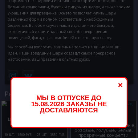
Шарыч». У нас широкий и отличный ассортимент товаров – это
большие композиции, букеты и фигуры из шаров, а также прочие
украшения для праздника. Все это позволяет купить шары
различных форм в полном соответствии с необходимым
бюджетом. В любом случае наши изделия – это быстрый,
экономичный и оригинальный способ превращения
помещений, фасадов, автомобилей в настоящую сказку.
Мы способны воплотить в жизнь не только наши, но и ваши
идеи. Наши воздушные шары создадут самое прекрасное
настроение. Ваш праздник в опытных руках.
×
Рекомендуемые товары
МЫ В ОТПУСКЕ ДО
15.08.2026 ЗАКАЗЫ НЕ
ДОСТАВЛЯЮТСЯ
Шары с гелием Шарики
учителю, Выпускной
Шары с гелием серебряные,
розовые, голубые, белые,
прозрачные конфетти
10 ШТ. - 1500 РУБ.
25 ШТ. - 3550 РУБ.