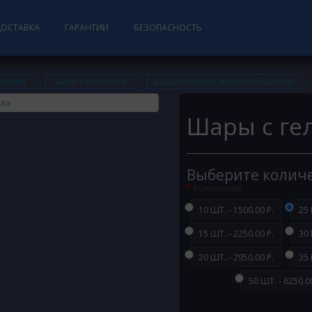
ДОСТАВКА
ГАРАНТИИ
БЕЗОПАСНОСТЬ
гелием
шары с рисунком
шары с гелием выпускной школа
Шары с ге
Выберите колич
Количество
10 ШТ. - 1500.00 Р.
25 
15 ШТ. - 2250.00 Р.
30 
20 ШТ. - 2950.00 Р.
35 
50 ШТ. - 6250.00