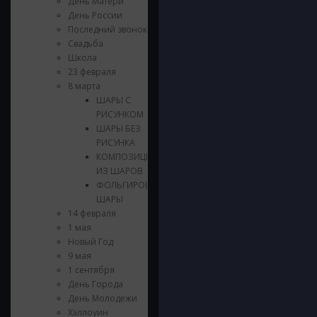
День Матери
День России
Последний звонок
Свадьба
Школа
23 февраля
8 марта
ШАРЫ С
РИСУНКОМ
ШАРЫ БЕЗ
РИСУНКА
КОМПОЗИЦИИ
ИЗ ШАРОВ
ФОЛЬГИРОВАННЫЕ
ШАРЫ
14 февраля
1 мая
Новый Год
9 мая
1 сентября
День Города
День Молодежи
Хэллоуин