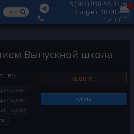
8 (903) 018-55-33
0
Надув с 10.00 -
0.00 р.
19.30
лием Выпускной школа
ество
0.00 Р.
ШТ. - 3550.00 Р.
Купить
ШТ. - 4350.00 Р.
ШТ. - 4850.00 Р.
 Р.