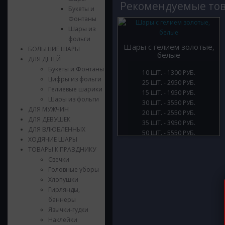
Рекомендуемые то
Букеты и
Фонтаны
Шары из
фольги
Шары с гелием золотые,
БОЛЬШИЕ ШАРЫ
белые
ДЛЯ ДЕТЕЙ
Букеты и Фонтаны
10 ШТ. - 1300 РУБ.
Цифры из фольги
25 ШТ. - 2950 РУБ.
Гелиевые шарики
15 ШТ. - 1950 РУБ.
Шары из фольги
30 ШТ. - 3550 РУБ.
ДЛЯ МУЖЧИН
20 ШТ. - 2550 РУБ.
ДЛЯ ДЕВУШЕК
35 ШТ. - 3950 РУБ.
ДЛЯ ВЛЮБЛЕННЫХ
50 ШТ. - 5550 РУБ.
ХОДЯЧИЕ ШАРЫ
ТОВАРЫ К ПРАЗДНИКУ
Свечки
Головные уборы
Хлопушки
Гирлянды,
баннеры
Язычки-гудки
Наклейки