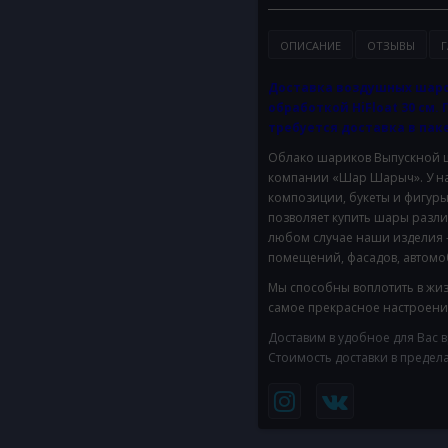
ОПИСАНИЕ
ОТЗЫВЫ
Г
Доставка воздушных шаро
обработкой HiFloat 30 см. 
требуется доставка в паке
Облако шариков
Выпускной 
компании «Шар Шарыч». У на
композиции, букеты и фигуры
позволяет купить шары разл
любом случае наши изделия 
помещений, фасадов, автомоб
Мы способны воплотить в жиз
самое прекрасное настроение
Доставим в удобное для Вас 
Стоимость доставки в предел