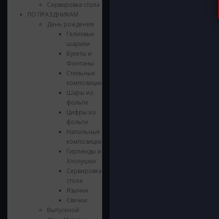
Сервировка стола
ПО ПРАЗДНИКАМ
День рождения
Гелиевые
шарики
Букеты и
Фонтаны
Стильные
композиции
Шары из
фольги
Цифры из
фольги
Напольные
композиции
Гирлянды и
Хлопушки
Сервировка
стола
Язычки
Свечки
Выпускной