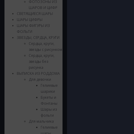
ФОТОЗОНЫ ИЗ
ШАРОВ И ЦИФР
СВЕТЯЩИЕСЯ ШАРЫ
ШАРЫ ЦИФРЫ
ШАРЫ ФИГУРЫ ИЗ
ФОЛЬГИ
ЗВЕЗДЫ, СЕРДЦА, КРУГИ
Сердца, круги,
звезды с рисунком
Сердца, круги,
звезды без
рисунка
ВЫПИСКА ИЗ РОДДОМА
Для девочки
Гелиевые
шарики
Букеты и
Фонтаны
Шары из
фольги
Для мальчика
Гелиевые
шары