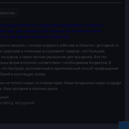
АРАНТИИ
в осуществляется с надутыми шариками с гелием и
Пастель. Доставляются в связках, не в пакетах. Если
тах, при заказе скажите оператору.
школа
заказать с гелием недорого в Москве и области с доставкой от
с широкий и отличный ассортимент товаров – это большие
 из шаров, а также прочие украшения для праздника. Все это
ичных форм в полном соответствии с необходимым бюджетом. В
– это быстрый, экономичный и оригинальный способ превращения
илей в настоящую сказку.
нь не только наши, но и ваши идеи. Наши воздушные шары создадут
. Ваш праздник в опытных руках.
время
ах МКАД: 400 рублей