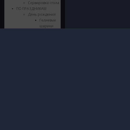
Сервировка стола
ПО ПРАЗДНИКАМ
День рождения
Гелиевые
шарики
Букеты и
Фонтаны
Инфор
Стильные
© 2016 - 2026 ШарШарыч
композиции
ПОЛИТИ
Москва, метро Щукинская, Паршина
Шары из
И ОБРА
10
фольги
ДАННЫХ
Посмотреть на карте
Цифры из
О нас
фольги
Доставк
Напольные
Гаранти
композиции
Безопас
Гирлянды и
Блог
Хлопушки
Контакт
Сервировка
стола
Язычки
Свечки
Выпускной