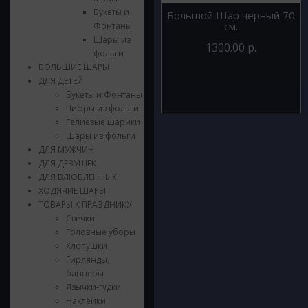
Букеты и
Большой Шар черный 70
см.
Фонтаны
Шары из
1300.00 р.
фольги
БОЛЬШИЕ ШАРЫ
ДЛЯ ДЕТЕЙ
Букеты и Фонтаны
Цифры из фольги
Гелиевые шарики
Шары из фольги
ДЛЯ МУЖЧИН
ДЛЯ ДЕВУШЕК
ДЛЯ ВЛЮБЛЕННЫХ
ХОДЯЧИЕ ШАРЫ
ТОВАРЫ К ПРАЗДНИКУ
Свечки
Головные уборы
Хлопушки
Гирлянды,
баннеры
Язычки-гудки
Наклейки