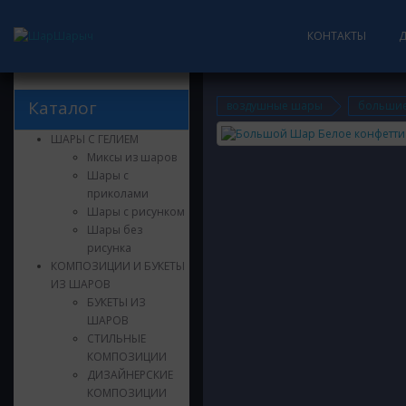
КОНТАКТЫ
Каталог
воздушные шары
больши
ШАРЫ С ГЕЛИЕМ
Миксы из шаров
Шары с
приколами
Шары с рисунком
Шары без
рисунка
КОМПОЗИЦИИ И БУКЕТЫ
ИЗ ШАРОВ
БУКЕТЫ ИЗ
ШАРОВ
СТИЛЬНЫЕ
КОМПОЗИЦИИ
ДИЗАЙНЕРСКИЕ
КОМПОЗИЦИИ