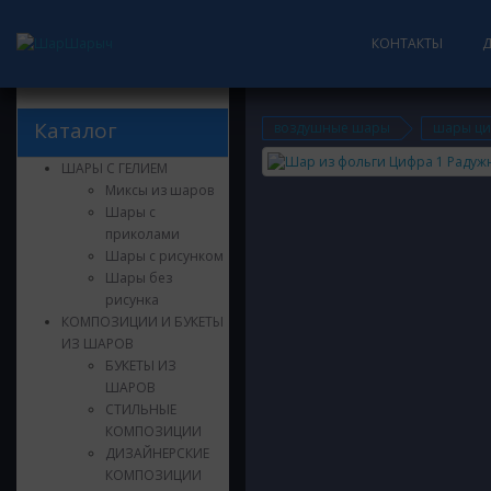
КОНТАКТЫ
Каталог
воздушные шары
шары ц
ШАРЫ С ГЕЛИЕМ
Миксы из шаров
Шары с
приколами
Шары с рисунком
Шары без
рисунка
КОМПОЗИЦИИ И БУКЕТЫ
ИЗ ШАРОВ
БУКЕТЫ ИЗ
ШАРОВ
СТИЛЬНЫЕ
КОМПОЗИЦИИ
ДИЗАЙНЕРСКИЕ
КОМПОЗИЦИИ