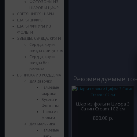
ФОТОЗОНЫ ИЗ
ШАРОВ И ЦИФР
СВЕТЯЩИЕСЯ ШАРЫ
ШАРЫ ЦИФРЫ
ШАРЫ ФИГУРЫ ИЗ
ФОЛЬГИ
ЗВЕЗДЫ, СЕРДЦА, КРУГИ
Сердца, круги,
звезды с рисунком
Сердца, круги,
звезды без
рисунка
ВЫПИСКА ИЗ РОДДОМА
Рекомендуемые то
Для девочки
Гелиевые
шарики
Букеты и
Шар из фольги Цифра 3
Фонтаны
Сатин Cream 102 см
Шары из
800.00 р.
фольги
Для мальчика
Гелиевые
шары