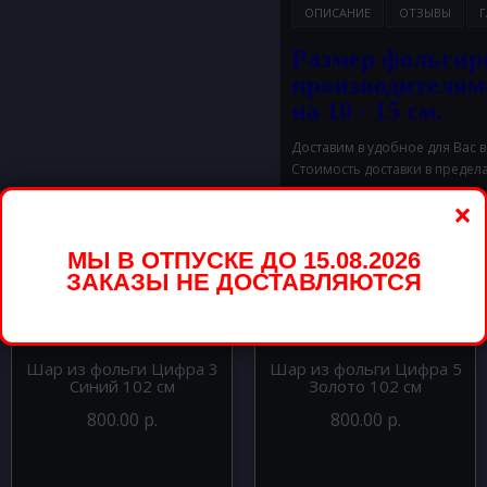
ОПИСАНИЕ
ОТЗЫВЫ
Г
Размер фольгир
производителям
на 10 - 15 см.
Доставим в удобное для Вас 
Стоимость доставки в предел
×
МЫ В ОТПУСКЕ ДО 15.08.2026
вары
ЗАКАЗЫ НЕ ДОСТАВЛЯЮТСЯ
Шар из фольги Цифра 3
Шар из фольги Цифра 5
Синий 102 см
Золото 102 см
800.00 р.
800.00 р.