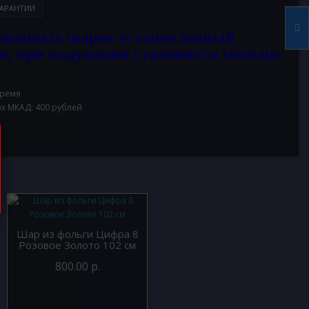
АРАНТИИ
ованных шаров установленный
и, при надувании становится меньше
время
ах МКАД: 400 рублей
Шар из фольги Цифра 8
Розовое Золото 102 см
800.00 р.