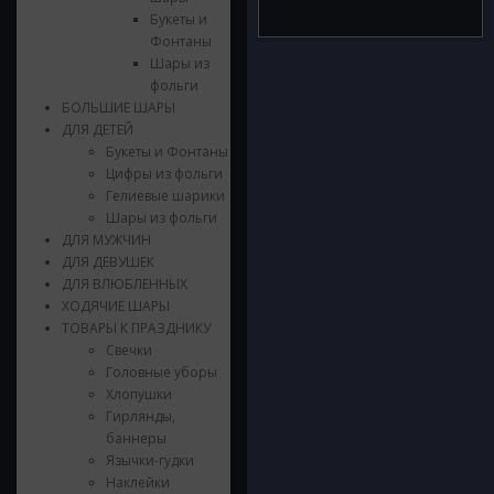
Букеты и
Фонтаны
Шары из
фольги
БОЛЬШИЕ ШАРЫ
ДЛЯ ДЕТЕЙ
Букеты и Фонтаны
Цифры из фольги
Гелиевые шарики
Шары из фольги
ДЛЯ МУЖЧИН
ДЛЯ ДЕВУШЕК
ДЛЯ ВЛЮБЛЕННЫХ
ХОДЯЧИЕ ШАРЫ
ТОВАРЫ К ПРАЗДНИКУ
Свечки
Головные уборы
Хлопушки
Гирлянды,
баннеры
Язычки-гудки
Наклейки