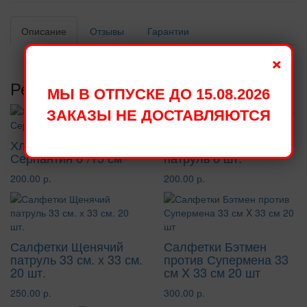
Описание
Отзывы
Гарантии
×
Рекомендуемые товары
МЫ В ОТПУСКЕ ДО 15.08.2026
ЗАКАЗЫ НЕ ДОСТАВЛЯЮТСЯ
Хлопушка пружинная
Колпаки Щенячий
Серпантин 6''/15 см
патруль 6 шт.
200.00 р.
200.00 р.
Салфетки Щенячий
Салфетки Бэтмен
патруль 33 см. х 33 см.
против Супермена 33
20 шт.
см X 33 см 20 шт
250.00 р.
300.00 р.