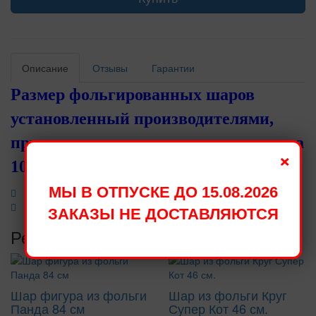
Описание
Отзывы
Гарантии
Размер фольгированных шаров
установленный производителями,
при надувании становится меньше на
×
10 - 15 см.
МЫ В ОТПУСКЕ ДО 15.08.2026
ЗАКАЗЫ НЕ ДОСТАВЛЯЮТСЯ
Рекомендуемые товары
Шар фигура из фольги
Шар из фольги Круг
Панда 84 см
Супер Кот 46 см.