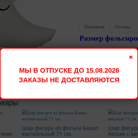
Описание
Отзывы
Размер фольгир
производителями
×
10 - 15 см.
МЫ В ОТПУСКЕ ДО 15.08.2026
Доставим в удобное для Вас
Стоимость доставки в преде
ЗАКАЗЫ НЕ ДОСТАВЛЯЮТСЯ
овары
Шар фигура из фольги Бокал
Шар фигура
очная
коктейльный 71 см.
Кексик с ми