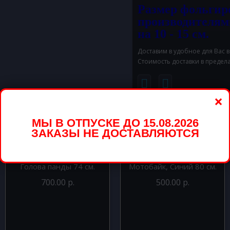
Размер фольгир
производителям
на 10 - 15 см.
Доставим в удобное для Вас 
Стоимость доставки в предел
×
вары
МЫ В ОТПУСКЕ ДО 15.08.2026
ЗАКАЗЫ НЕ ДОСТАВЛЯЮТСЯ
Шар фигура из фольги
Шар фигура из фольги
Голова панды 74 см.
Мотобайк, Синий 80 см.
700.00 р.
500.00 р.