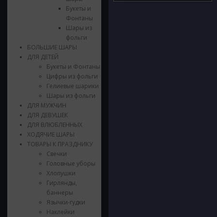
Букеты и
Фонтаны
Шары из
фольги
БОЛЬШИЕ ШАРЫ
ДЛЯ ДЕТЕЙ
Букеты и Фонтаны
Цифры из фольги
Гелиевые шарики
Шары из фольги
ДЛЯ МУЖЧИН
ДЛЯ ДЕВУШЕК
ДЛЯ ВЛЮБЛЕННЫХ
ХОДЯЧИЕ ШАРЫ
ТОВАРЫ К ПРАЗДНИКУ
Свечки
Головные уборы
Хлопушки
Гирлянды,
баннеры
Язычки-гудки
Наклейки