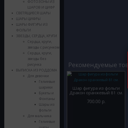
ФОТОЗОНЫ ИЗ
ШАРОВ И ЦИФР
СВЕТЯЩИЕСЯ ШАРЫ
ШАРЫ ЦИФРЫ
ШАРЫ ФИГУРЫ ИЗ
ФОЛЬГИ
ЗВЕЗДЫ, СЕРДЦА, КРУГИ
Сердца, круги,
звезды с рисунком
Сердца, круги,
звезды без
Рекомендуемые то
рисунка
ВЫПИСКА ИЗ РОДДОМА
Для девочки
Гелиевые
шарики
Шар фигура из фольги
Дракон оранжевый 81 см.
Букеты и
Фонтаны
700.00 р.
Шары из
фольги
Для мальчика
Гелиевые
шары