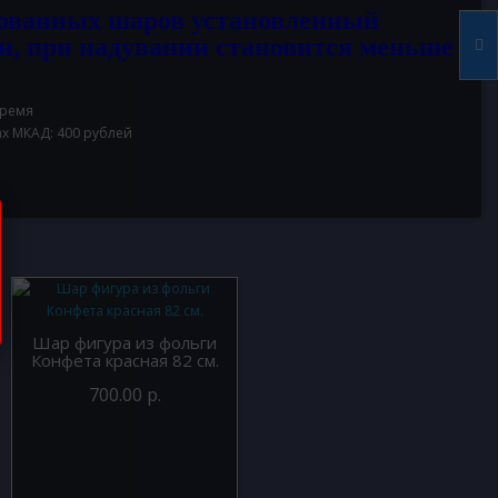
ованных шаров установленный
и, при надувании становится меньше
время
ах МКАД: 400 рублей
Шар фигура из фольги
Конфета красная 82 см.
700.00 р.