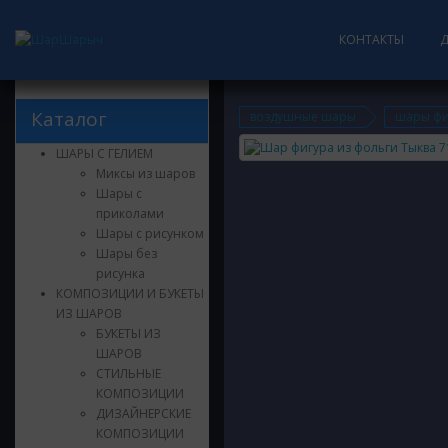
КОНТАКТЫ
Каталог
воздушные шары
шары фи
ШАРЫ С ГЕЛИЕМ
Миксы из шаров
Шары с
приколами
Шары с рисунком
Шары без
рисунка
КОМПОЗИЦИИ И БУКЕТЫ
ИЗ ШАРОВ
БУКЕТЫ ИЗ
ШАРОВ
СТИЛЬНЫЕ
КОМПОЗИЦИИ
ДИЗАЙНЕРСКИЕ
КОМПОЗИЦИИ