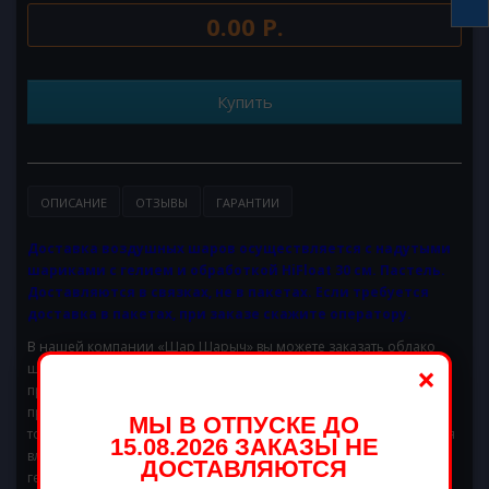
0.00 Р.
Купить
ОПИСАНИЕ
ОТЗЫВЫ
ГАРАНТИИ
Доставка воздушных шаров осуществляется с надутыми
шариками с гелием и обработкой HiFloat 30 см. Пастель.
Доставляются в связках, не в пакетах. Если требуется
доставка в пакетах, при заказе скажите оператору.
В нашей компании «Шар Шарыч» вы можете заказать облако
×
шаров С Днем Рождения с доставкой. В нашем каталоге
представлен широкий ассортимент товаров для любого
праздника. Есть нежные воздушные шары для свадебного
МЫ В ОТПУСКЕ ДО
торжества, ассорти для дня рождения, шары в форме сердца для
15.08.2026 ЗАКАЗЫ НЕ
влюбленных пар. Продукция проходит обработку специальным
ДОСТАВЛЯЮТСЯ
гелем, поэтому способны радовать несколько дней.