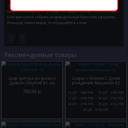
Заказ осуществляется прямо на сайте или по телефону. С вами
свяжется менеджер и проведет предварительную консультацию.
Если вам нужно собрать индивидуальный букет или оформить
большую композицию, то обращайтесь к нам.
Рекомендуемые товары
Шар фигура из фольги
Шары с гелием С Днем
Дракон голубой 81 см.
рождения Машинки 02
700.00 р.
10 ШТ. - 1400 РУБ.
25 ШТ. - 3150 РУБ.
15 ШТ. - 2100 РУБ.
30 ШТ. - 3750 РУБ.
20 ШТ. - 2750 РУБ.
35 ШТ. - 4150 РУБ.
50 ШТ. - 5750 РУБ.