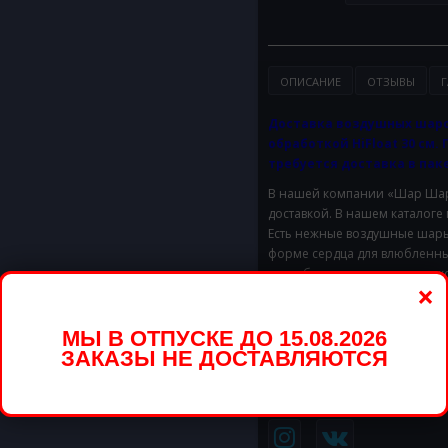
ОПИСАНИЕ
ОТЗЫВЫ
Г
Доставка воздушных шаро
обработкой HiFloat 30 см. 
требуется доставка в паке
В нашей компании «Шар Шары
доставкой. В нашем каталоге
Есть нежные воздушные шары 
форме сердца для влюбленны
способны радовать несколько
×
Заказ осуществляется прямо 
предварительную консультац
МЫ В ОТПУСКЕ ДО 15.08.2026
большую композицию, то обр
ЗАКАЗЫ НЕ ДОСТАВЛЯЮТСЯ
Доставим в удобное для Вас 
Стоимость доставки в предел