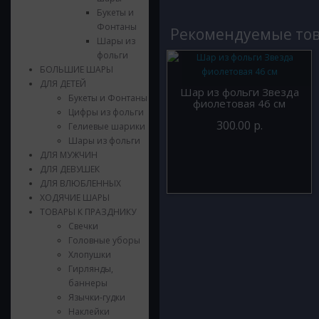
Букеты и
Фонтаны
Рекомендуемые то
Шары из
фольги
БОЛЬШИЕ ШАРЫ
ДЛЯ ДЕТЕЙ
Шар из фольги Звезда
Букеты и Фонтаны
фиолетовая 46 см
Цифры из фольги
300.00 р.
Гелиевые шарики
Шары из фольги
ДЛЯ МУЖЧИН
ДЛЯ ДЕВУШЕК
ДЛЯ ВЛЮБЛЕННЫХ
ХОДЯЧИЕ ШАРЫ
ТОВАРЫ К ПРАЗДНИКУ
Свечки
Головные уборы
Хлопушки
Гирлянды,
баннеры
Язычки-гудки
Наклейки