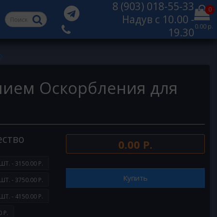
8 (903) 018-55-33
0
Надув с 10.00 -
0.00 р.
19.30
лием Оскорбления для
ество
0.00 Р.
ШТ. - 3150.00 Р.
Купить
ШТ. - 3750.00 Р.
ШТ. - 4150.00 Р.
 Р.