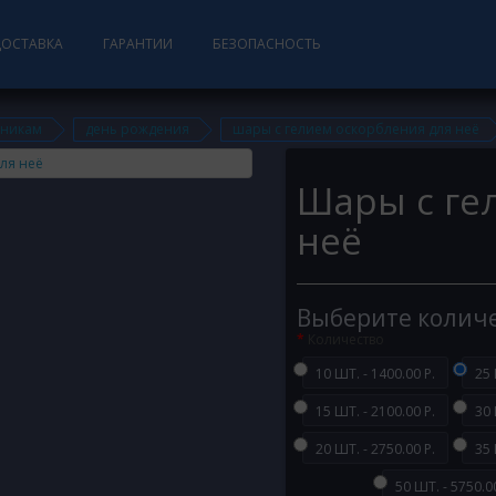
ДОСТАВКА
ГАРАНТИИ
БЕЗОПАСНОСТЬ
дникам
день рождения
шары с гелием оскорбления для неё
Шары с ге
неё
Выберите колич
Количество
10 ШТ. - 1400.00 Р.
25 
15 ШТ. - 2100.00 Р.
30 
20 ШТ. - 2750.00 Р.
35 
50 ШТ. - 5750.00