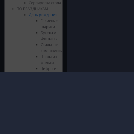
Сервировка стола
ПО ПРАЗДНИКАМ
День рождения
Гелиевые
шарики
Букеты и
Фонтаны
Стильные
композиции
Шары из
фольги
Цифры из
фольги
Напольные
Инфор
композиции
© 2016 - 2026 ШарШарыч
Гирлянды и
ПОЛИТИ
Москва, метро Щукинская, Паршина
Хлопушки
И ОБРА
10
Сервировка
ДАННЫХ
Посмотреть на карте
стола
О нас
Язычки
Доставк
Свечки
Гаранти
Выпускной
Безопас