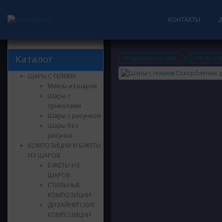
КОНТАКТЫ
Каталог
воздушные шары
по праз
ШАРЫ С ГЕЛИЕМ
Миксы из шаров
Шары с
приколами
Шары с рисунком
Шары без
рисунка
КОМПОЗИЦИИ И БУКЕТЫ
ИЗ ШАРОВ
БУКЕТЫ ИЗ
ШАРОВ
СТИЛЬНЫЕ
КОМПОЗИЦИИ
ДИЗАЙНЕРСКИЕ
КОМПОЗИЦИИ