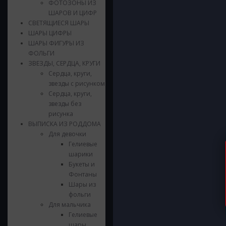
ФОТОЗОНЫ ИЗ
ШАРОВ И ЦИФР
СВЕТЯЩИЕСЯ ШАРЫ
ШАРЫ ЦИФРЫ
ШАРЫ ФИГУРЫ ИЗ
ФОЛЬГИ
ЗВЕЗДЫ, СЕРДЦА, КРУГИ
Сердца, круги,
звезды с рисунком
Сердца, круги,
звезды без
рисунка
ВЫПИСКА ИЗ РОДДОМА
Для девочки
Гелиевые
шарики
Букеты и
Фонтаны
Шары из
фольги
Для мальчика
Гелиевые
шары