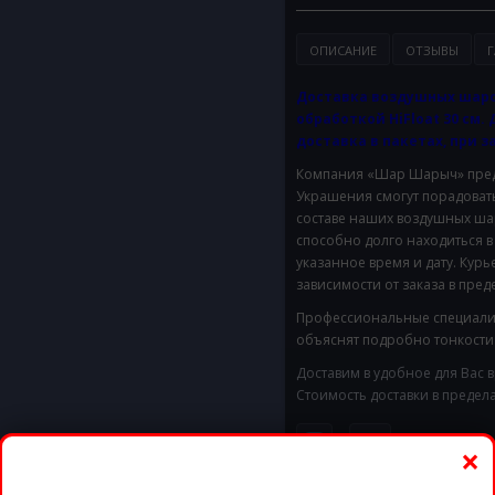
ОПИСАНИЕ
ОТЗЫВЫ
Г
Доставка воздушных шаро
обработкой HiFloat 30 см.
доставка в пакетах, при з
Компания «Шар Шарыч» предл
Украшения смогут порадовать 
составе наших воздушных шар
способно долго находиться в
указанное время и дату. Кур
зависимости от заказа в пред
Профессиональные специалис
объяснят подробно тонкост
Доставим в удобное для Вас 
Стоимость доставки в предел
×