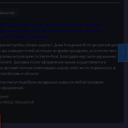
АРАНТИИ
в осуществляется с надутыми шариками с гелием и
 Доставляются в связках, не в пакетах. Если требуется
аказе скажите оператору.
агает купить облако шаров С Днем Рождения 05 по доступной цене.
вас и ваших гостей не только во время праздника, но и после него. В
ов мы используем состав Hi-Float. Благодаря ему такое украшение
 полете. Доставка после оформления заказа осуществляется в
ьер доставит полную композицию шаров, либо же по отдельности, в
елах Москвы и области.
ты смогут подобрать воздушные шары на любой праздник,
и оформления.
время
ах МКАД: 400 рублей