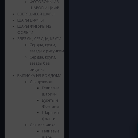
ФОТОЗОНЫ ИЗ
ШАРОВ И ЦИФР
СВЕТЯЩИЕСЯ ШАРЫ
ШАРЫ ЦИФРЫ
ШАРЫ ФИГУРЫ ИЗ
ФОЛЬГИ
ЗВЕЗДЫ, СЕРДЦА, КРУГИ
Сердца, круги,
звезды с рисунком
Сердца, круги,
звезды без
рисунка
ВЫПИСКА ИЗ РОДДОМА
Для девочки
Гелиевые
шарики
Букеты и
Фонтаны
Шары из
фольги
Для мальчика
Гелиевые
шары