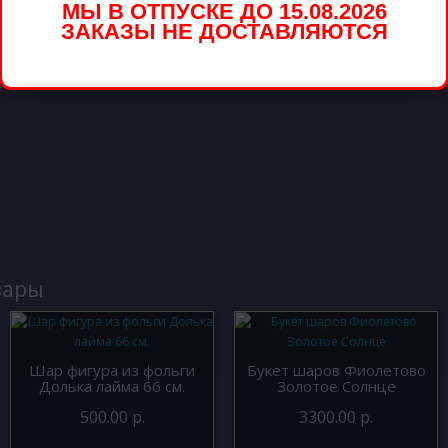
вар
МЫ В ОТПУСКЕ ДО 15.08.2026
ЗАКАЗЫ НЕ ДОСТАВЛЯЮТСЯ
вары
Шар фигура из фольги
Букет шаров Фиолетово
Долька лайма 66 см.
Золотое Солнце
500.00 р.
3300.00 р.