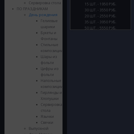
Сервировка стола
15 ШТ. - 1950 РУБ.
ПО ПРАЗДНИКАМ
30 ШТ. - 3550 РУБ.
День рождения
20 ШТ. - 2550 РУБ.
Гелиевые
35 ШТ. - 3950 РУБ.
шарики
50 ШТ. - 5550 РУБ.
Букеты и
Фонтаны
Стильные
композиции
Шары из
фольги
Цифры из
фольги
Напольные
композиции
Гирлянды и
Хлопушки
Сервировка
стола
Язычки
Свечки
Выпускной