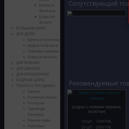
Cопутствующий то
Букеты и
Фонтаны
Шары из
фольги
БОЛЬШИЕ ШАРЫ
ДЛЯ ДЕТЕЙ
Букеты и Фонтаны
Цифры из фольги
Гелиевые шарики
Шары из фольги
ДЛЯ МУЖЧИН
ДЛЯ ДЕВУШЕК
ДЛЯ ВЛЮБЛЕННЫХ
ХОДЯЧИЕ ШАРЫ
Рекомендуемые то
ТОВАРЫ К ПРАЗДНИКУ
Свечки
Головные уборы
Хлопушки
Шары с гелием черные,
Гирлянды,
золотые
баннеры
Язычки-гудки
10 ШТ. - 1300 РУБ.
Наклейки
25 ШТ. - 2950 РУБ.