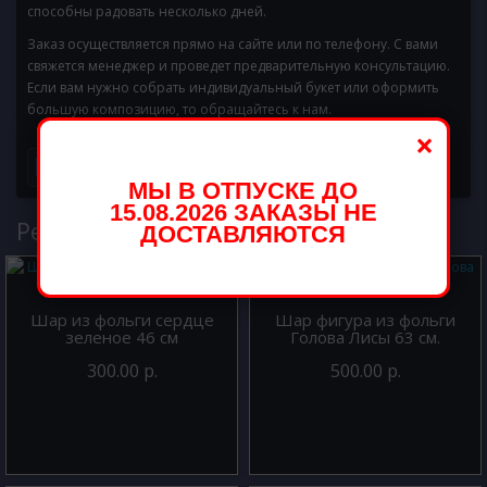
способны радовать несколько дней.
Заказ осуществляется прямо на сайте или по телефону. С вами
свяжется менеджер и проведет предварительную консультацию.
Если вам нужно собрать индивидуальный букет или оформить
большую композицию, то обращайтесь к нам.
×
МЫ В ОТПУСКЕ ДО
15.08.2026 ЗАКАЗЫ НЕ
Рекомендуемые товары
ДОСТАВЛЯЮТСЯ
Шар из фольги сердце
Шар фигура из фольги
зеленое 46 см
Голова Лисы 63 см.
300.00 р.
500.00 р.