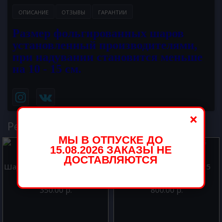
ОПИСАНИЕ
ОТЗЫВЫ
ГАРАНТИИ
Размер фольгированных шаров
установленный производителями,
при надувании становится меньше
на 10 - 15 см.
×
Рекомендуемые товары
МЫ В ОТПУСКЕ ДО
15.08.2026 ЗАКАЗЫ НЕ
ДОСТАВЛЯЮТСЯ
Шар из фольги Круг Лучший
Шар из фольги Цифра 5
папа 46 см.
Розовая 102 см
350.00 р.
800.00 р.