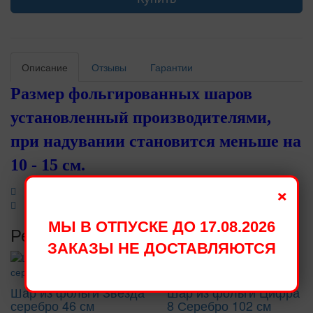
Описание
Отзывы
Гарантии
Размер фольгированных шаров
установленный производителями,
при надувании становится меньше на
10 - 15 см.
×
МЫ В ОТПУСКЕ ДО 17.08.2026
Рекомендуемые товары
ЗАКАЗЫ НЕ ДОСТАВЛЯЮТСЯ
Шар из фольги Звезда
Шар из фольги Цифра
серебро 46 см
8 Серебро 102 см