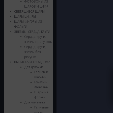
ФОТОЗОНЫ ИЗ
ШАРОВ И ЦИФР
СВЕТЯЩИЕСЯ ШАРЫ
ШАРЫ ЦИФРЫ
ШАРЫ ФИГУРЫ ИЗ
ФОЛЬГИ
ЗВЕЗДЫ, СЕРДЦА, КРУГИ
Сердца, круги,
звезды с рисунком
Сердца, круги,
звезды без
рисунка
ВЫПИСКА ИЗ РОДДОМА
Для девочки
Гелиевые
шарики
Букеты и
Фонтаны
Шары из
фольги
Для мальчика
Гелиевые
шары