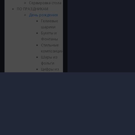
Сервировка стола
ПО ПРАЗДНИКАМ
День рождения
Гелиевые
шарики
Букеты и
Фонтаны
Стильные
композиции
Шары из
фольги
Цифры из
фольги
Напольные
Инфор
композиции
© 2016 - 2026 ШарШарыч
Гирлянды и
ПОЛИТИ
Москва, метро Щукинская, Паршина
Хлопушки
И ОБРА
10
Сервировка
ДАННЫХ
Посмотреть на карте
стола
О нас
Язычки
Доставк
Свечки
Гаранти
Выпускной
Безопас