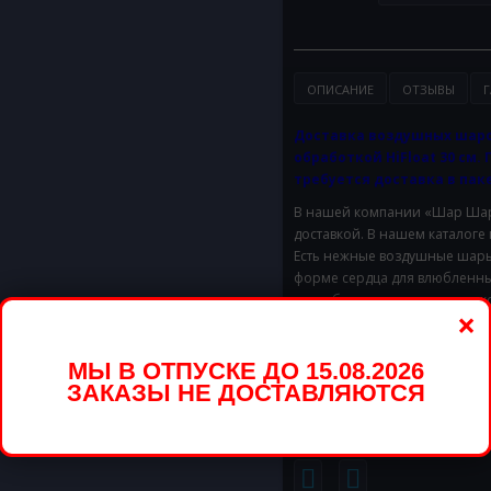
ОПИСАНИЕ
ОТЗЫВЫ
Г
Доставка воздушных шаро
обработкой HiFloat 30 см. 
требуется доставка в паке
В нашей компании «Шар Шары
доставкой. В нашем каталоге
Есть нежные воздушные шары 
форме сердца для влюбленны
способны радовать несколько
×
Заказ осуществляется прямо 
предварительную консультац
МЫ В ОТПУСКЕ ДО 15.08.2026
большую композицию, то обр
ЗАКАЗЫ НЕ ДОСТАВЛЯЮТСЯ
Доставим в удобное для Вас 
Стоимость доставки в предел