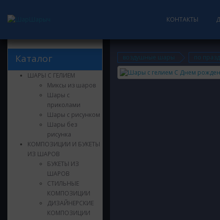
КОНТАКТЫ
Каталог
воздушные шары
по праз
ШАРЫ С ГЕЛИЕМ
Миксы из шаров
Шары с
приколами
Шары с рисунком
Шары без
рисунка
КОМПОЗИЦИИ И БУКЕТЫ
ИЗ ШАРОВ
БУКЕТЫ ИЗ
ШАРОВ
СТИЛЬНЫЕ
КОМПОЗИЦИИ
ДИЗАЙНЕРСКИЕ
КОМПОЗИЦИИ