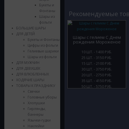
Букеты и
Фонтаны
Рекомендуемые то
Шары из
фольги
БОЛЬШИЕ ШАРЫ
ДЛЯ ДЕТЕЙ
Шары с гелием С Днем
Букеты и Фонтаны
рождения Мороженое
Цифры из фольги
Гелиевые шарики
10 ШТ. - 1400 РУБ.
Шары из фольги
25 ШТ. - 3150 РУБ.
ДЛЯ МУЖЧИН
15 ШТ. - 2100 РУБ.
ДЛЯ ДЕВУШЕК
30 ШТ. - 3750 РУБ.
ДЛЯ ВЛЮБЛЕННЫХ
20 ШТ. - 2750 РУБ.
ХОДЯЧИЕ ШАРЫ
35 ШТ. - 4150 РУБ.
ТОВАРЫ К ПРАЗДНИКУ
50 ШТ. - 5750 РУБ.
Свечки
Головные уборы
Хлопушки
Гирлянды,
баннеры
Язычки-гудки
Наклейки