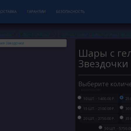
ДОСТАВКА
ГАРАНТИИ
БЕЗОПАСНОСТЬ
дникам
день рождения
шары с гелием с днем рождения звезд
Шары с ге
Звездочки
Выберите колич
Количество
10 ШТ. - 1400.00 Р.
25 
15 ШТ. - 2100.00 Р.
30 
20 ШТ. - 2750.00 Р.
35 
50 ШТ. - 5750.00